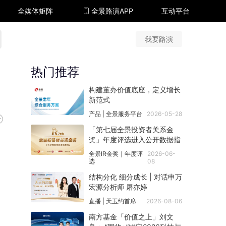
全媒体矩阵
全景路演APP
互动平台
我要路演
热门推荐
搜狐号
同顺号
雪球号
生活号
构建董办价值底座，定义增长
新范式
产品 | 全景服务平台
2026-05-28
「第七届全景投资者关系金
奖」年度评选进入公开数据指
数评分阶段
全景IR金奖｜年度评
2026-06-
选
08
；
结构分化 细分成长 | 对话申万
宏源分析师 屠亦婷
直播 | 天玉约首席
2026-08-06
南方基金「价值之上」刘文