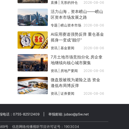
直播 | 无形的持仓
2026-08-06
活力山海，资本崂山——崂山
区资本市场发展之路
专题 | 崂山资本市场
2026-08-06
AI应用赛道强势反弹 重仓基金
摇身一变成“靓仔”
资讯 | 基金要闻
2026-08-06
7月土地市场竞拍分化 房企拿
地继续向核心城市聚集
资讯 | 房地产要闻
2026-08-06
微盘股被视为避险之选 资金
逢低布局博反弹
资讯 | 证券要闻
2026-08-06
话：0755-82512409
举报邮箱:
jubao@p5w.net
69号
信息网络传播视听节目许可证号：1903034