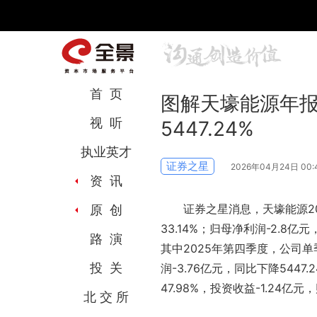
首 页
图解天壕能源年
视频号
全景网官微
微信公众号
头条号
视 听
5447.24%
执业英才
证券之星
2026年04月24日 00:
资 讯
证券之星消息，天壕能源2
原 创
33.14%；归母净利润-2.8亿
路 演
其中2025年第四季度，公司单
投 关
润-3.76亿元，同比下降5447
47.98%，投资收益-1.24亿元
北 交 所