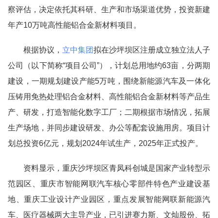
察评估，决定依托其科研、生产和市场渠道优势，投资新建
年产10万吨高性能铝合金新材料项目。
根据协议，
立中集团
拟在沙坪坝区注册成立独立法人子
公司（以下简称“项目公司”），计划总用地约63亩，分两期
建设，一期规划建设产能5万吨，围绕新能源汽车及一体化
压铸用免热处理铝合金材料、高性能铝合金新材料等产品生
产、研发，打造智能化数字工厂；二期根据市场情况，拓展
生产场地，并同步建设研发、办公等配套设施用房。项目计
划总投资6亿元，规划2024年试生产，2025年正式投产。
资料显示，重庆沙坪坝区青凤科创城是国家产业转型示
范园区、重庆市智能网联汽车核心零部件特色产业建设基
地、重庆工业设计产业园区，重点发展智能网联新能源汽
车、医疗器械两大主导产业，已引进赛力斯、文灿股份、拓