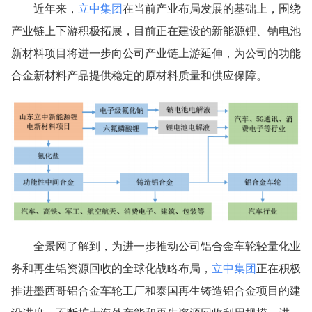
近年来，
立中集团
在当前产业布局发展的基础上，围绕
产业链上下游积极拓展，目前正在建设的新能源锂、钠电池
新材料项目将进一步向公司产业链上游延伸，为公司的功能
合金新材料产品提供稳定的原材料质量和供应保障。
全景网了解到，为进一步推动公司铝合金车轮轻量化业
务和再生铝资源回收的全球化战略布局，
立中集团
正在积极
推进墨西哥铝合金车轮工厂和泰国再生铸造铝合金项目的建