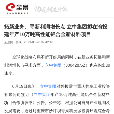
拓新业务、寻新利润增长点 立中集团拟在渝投
建年产10万吨高性能铝合金新材料项目
全景网
吴锐
2023-06-20 09:42:40
全球化战略布局不断开好局的同时，在新业务拓展和新
利润增长点寻求方面，
立中集团
（300428.SZ）也在跑出加
速度。
6月19日晚间，
立中集团
对外披露与重庆共享工业投资
有限公司签订《
立中集团
年产10万吨高性能铝合金新材料
项目合作协议书》公告。公告称，根据公司自身产业规划及
发展需要，通过对重庆市沙坪坝青凤科技城投资环境综合考